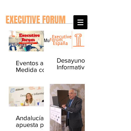
EXECUTIVE FORUM
Noticias del Mundo y de España
Desayuno
Eventos a
Informativo
Medida con
- La gestión
Executive
del Paciente
Forum
Crónico
Andalucía
apuesta por