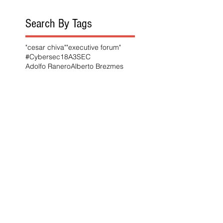
Search By Tags
"cesar chiva"
"executive forum"
#Cybersec18
A3SEC
Adolfo Ranero
Alberto Brezmes
Alejandro Pinto González
Alejandro de la Peña
Almuerzos Informativos
BBVA Next Technologies
BEEVA
Bit Life Media
CNEC
Casimiro García Abadillo
Centro Nacional de Excelencia en Ciberseguridad
Checkmarx
Ciudadanos
Cyber Executive Day
Cybersec Madrid Forum
César Chiva
DSN
Deep Mirror Automotive Cybersecurity
Departamento Seguridad Nacional
Embajada de Bélgica
Embajada de Honduras
Enrique Ávila
Executive Foru