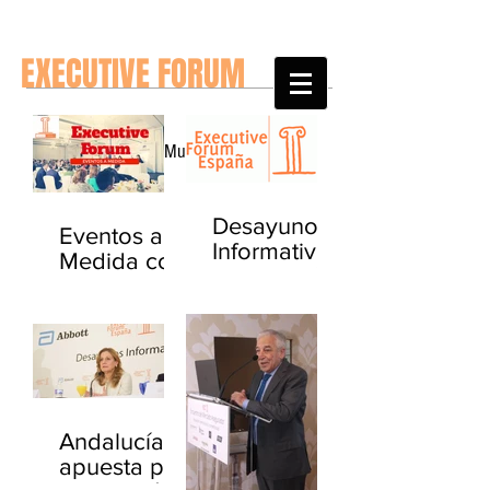
EXECUTIVE FORUM
Noticias del Mundo y de España
Desayuno
Eventos a
Informativo
Medida con
- La gestión
Executive
del Paciente
Forum
Crónico
Andalucía
apuesta por