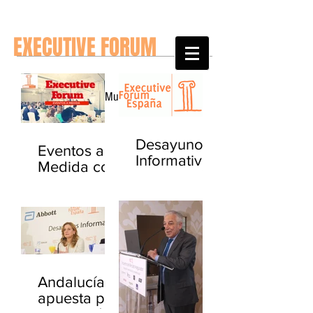
EXECUTIVE FORUM
Noticias del Mundo y de España
Desayuno
Eventos a
Informativo
Medida con
- La gestión
Executive
del Paciente
Forum
Crónico
Andalucía
apuesta por