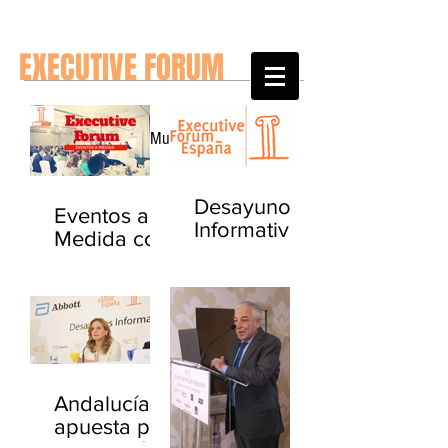
EXECUTIVE FORUM
Noticias del Mundo y de España
Desayuno
Eventos a
Informativo
Medida con
- La gestión
Executive
del Paciente
Forum
Crónico
Andalucía
apuesta por