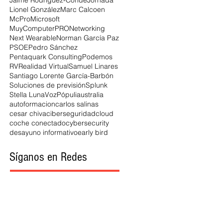
Jaime Rodríguez-Conde
Jornada
Lionel González
Marc Calcoen
McPro
Microsoft
MuyComputerPRO
Networking
Next Wearable
Norman García Paz
PSOE
Pedro Sánchez
Pentaquark Consulting
Podemos
RV
Realidad Virtual
Samuel Linares
Santiago Lorente García-Barbón
Soluciones de previsión
Splunk
Stella Luna
VozPópuli
australia
autoformacion
carlos salinas
cesar chiva
ciberseguridad
cloud
coche conectado
cybersecurity
desayuno informativo
early bird
Síganos en Redes