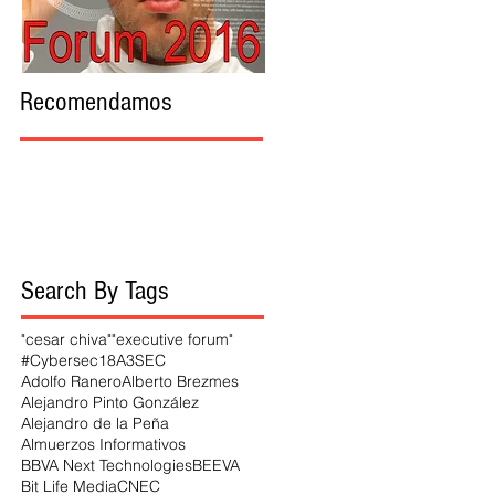
Recomendamos
Search By Tags
"cesar chiva"
"executive forum"
#Cybersec18
A3SEC
Adolfo Ranero
Alberto Brezmes
Alejandro Pinto González
Alejandro de la Peña
Almuerzos Informativos
BBVA Next Technologies
BEEVA
Bit Life Media
CNEC