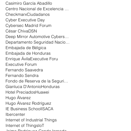
Casimiro García Abadillo
Centro Nacional de Excelencia en Ciberseguridad
Checkmarx
Ciudadanos
Cyber Executive Day
Cybersec Madrid Forum
César Chiva
DSN
Deep Mirror Automotive Cybersecurity
Departamento Seguridad Nacional
Embajada de Bélgica
Embajada de Honduras
Enrique Ávila
Executive Foru
Executive Forum
Fernando Saavedra
Fernando Sendra
Fondo de Reserva de la Seguridad Social:
Gianluca D'Antonio
Honduras
Hotel Preciados
Huawei
Hugo Álvarez
Hugo Álvarez Rodríguez
IE Business School
ISACA
Ibercenter
Internet of Industrial Things
Internet of Things
IoT