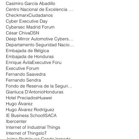
Casimiro García Abadillo
Centro Nacional de Excelencia en Ciberseguridad
Checkmarx
Ciudadanos
Cyber Executive Day
Cybersec Madrid Forum
César Chiva
DSN
Deep Mirror Automotive Cybersecurity
Departamento Seguridad Nacional
Embajada de Bélgica
Embajada de Honduras
Enrique Ávila
Executive Foru
Executive Forum
Fernando Saavedra
Fernando Sendra
Fondo de Reserva de la Seguridad Social:
Gianluca D'Antonio
Honduras
Hotel Preciados
Huawei
Hugo Álvarez
Hugo Álvarez Rodríguez
IE Business School
ISACA
Ibercenter
Internet of Industrial Things
Internet of Things
IoT