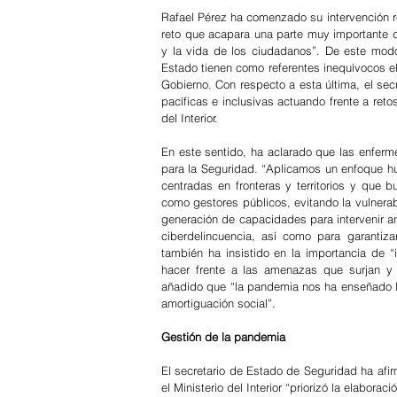
Rafael Pérez ha comenzado su intervención r
reto que acapara una parte muy importante 
y la vida de los ciudadanos”. De este modo,
Estado tienen como referentes inequívocos e
Gobierno. Con respecto a esta última, el se
pacíficas e inclusivas actuando frente a ret
del Interior. 
En este sentido, ha aclarado que las enferm
para la Seguridad. “Aplicamos un enfoque hu
centradas en fronteras y territorios y que 
como gestores públicos, evitando la vulnerab
generación de capacidades para intervenir ant
ciberdelincuencia, así como para garantiza
también ha insistido en la importancia de “
hacer frente a las amenazas que surjan y g
añadido que “la pandemia nos ha enseñado l
amortiguación social”. 
Gestión de la pandemia 
El secretario de Estado de Seguridad ha afi
el Ministerio del Interior “priorizó la elabo