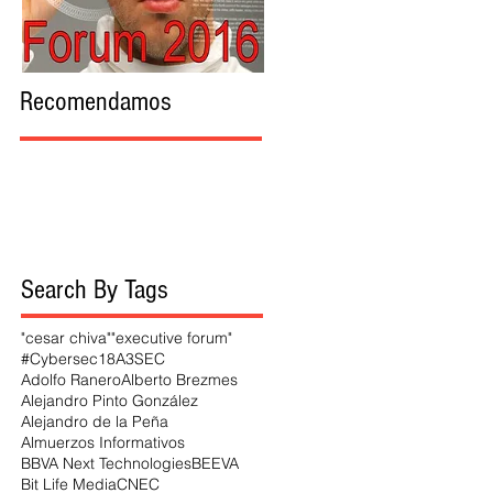
Recomendamos
Search By Tags
"cesar chiva"
"executive forum"
#Cybersec18
A3SEC
Adolfo Ranero
Alberto Brezmes
Alejandro Pinto González
Alejandro de la Peña
Almuerzos Informativos
BBVA Next Technologies
BEEVA
Bit Life Media
CNEC