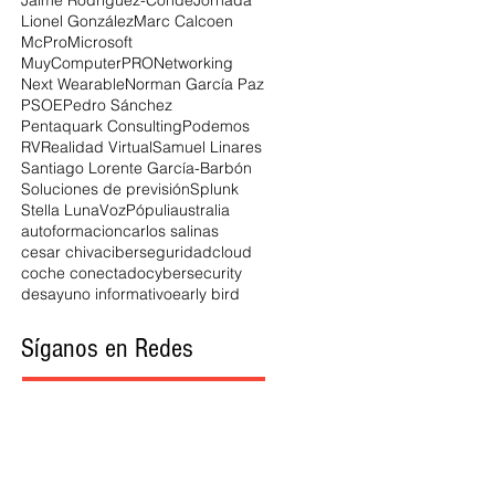
Jaime Rodríguez-Conde
Jornada
Lionel González
Marc Calcoen
McPro
Microsoft
MuyComputerPRO
Networking
Next Wearable
Norman García Paz
PSOE
Pedro Sánchez
Pentaquark Consulting
Podemos
RV
Realidad Virtual
Samuel Linares
Santiago Lorente García-Barbón
Soluciones de previsión
Splunk
Stella Luna
VozPópuli
australia
autoformacion
carlos salinas
cesar chiva
ciberseguridad
cloud
coche conectado
cybersecurity
desayuno informativo
early bird
Síganos en Redes