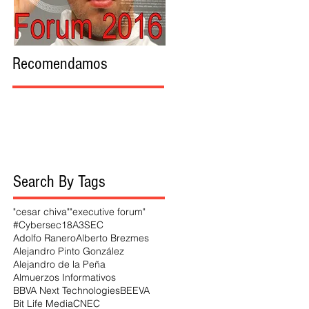
Recomendamos
Search By Tags
"cesar chiva"
"executive forum"
#Cybersec18
A3SEC
Adolfo Ranero
Alberto Brezmes
Alejandro Pinto González
Alejandro de la Peña
Almuerzos Informativos
BBVA Next Technologies
BEEVA
Bit Life Media
CNEC