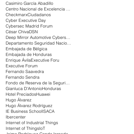
Casimiro García Abadillo
Centro Nacional de Excelencia en Ciberseguridad
Checkmarx
Ciudadanos
Cyber Executive Day
Cybersec Madrid Forum
César Chiva
DSN
Deep Mirror Automotive Cybersecurity
Departamento Seguridad Nacional
Embajada de Bélgica
Embajada de Honduras
Enrique Ávila
Executive Foru
Executive Forum
Fernando Saavedra
Fernando Sendra
Fondo de Reserva de la Seguridad Social:
Gianluca D'Antonio
Honduras
Hotel Preciados
Huawei
Hugo Álvarez
Hugo Álvarez Rodríguez
IE Business School
ISACA
Ibercenter
Internet of Industrial Things
Internet of Things
IoT