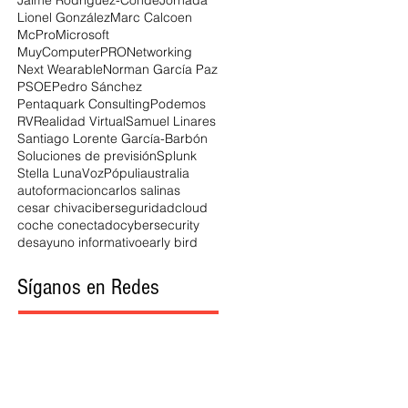
Jaime Rodríguez-Conde
Jornada
Lionel González
Marc Calcoen
McPro
Microsoft
MuyComputerPRO
Networking
Next Wearable
Norman García Paz
PSOE
Pedro Sánchez
Pentaquark Consulting
Podemos
RV
Realidad Virtual
Samuel Linares
Santiago Lorente García-Barbón
Soluciones de previsión
Splunk
Stella Luna
VozPópuli
australia
autoformacion
carlos salinas
cesar chiva
ciberseguridad
cloud
coche conectado
cybersecurity
desayuno informativo
early bird
Síganos en Redes