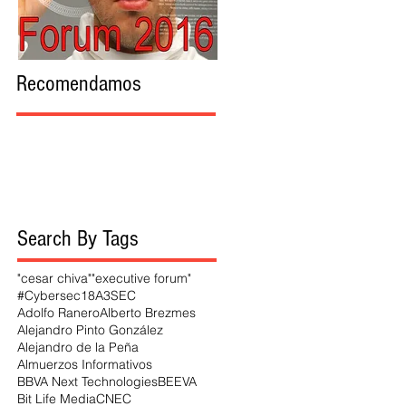
Recomendamos
Search By Tags
"cesar chiva"
"executive forum"
#Cybersec18
A3SEC
Adolfo Ranero
Alberto Brezmes
Alejandro Pinto González
Alejandro de la Peña
Almuerzos Informativos
BBVA Next Technologies
BEEVA
Bit Life Media
CNEC