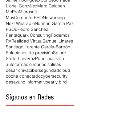
Jaime Rodríguez-Conde
Jornada
Lionel González
Marc Calcoen
McPro
Microsoft
MuyComputerPRO
Networking
Next Wearable
Norman García Paz
PSOE
Pedro Sánchez
Pentaquark Consulting
Podemos
RV
Realidad Virtual
Samuel Linares
Santiago Lorente García-Barbón
Soluciones de previsión
Splunk
Stella Luna
VozPópuli
australia
autoformacion
carlos salinas
cesar chiva
ciberseguridad
cloud
coche conectado
cybersecurity
desayuno informativo
early bird
Síganos en Redes