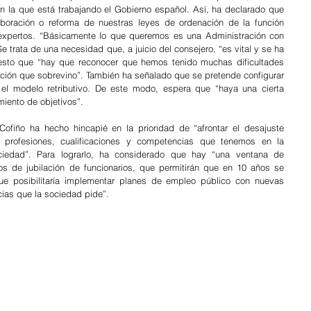
en la que está trabajando el Gobierno español. Así, ha declarado que 
oración o reforma de nuestras leyes de ordenación de la función 
expertos. “Básicamente lo que queremos es una Administración con 
e trata de una necesidad que, a juicio del consejero, “es vital y se ha 
esto que “hay que reconocer que hemos tenido muchas dificultades 
ación que sobrevino”. También ha señalado que se pretende configurar 
l modelo retributivo. De este modo, espera que “haya una cierta 
imiento de objetivos”.
Cofiño ha hecho hincapié en la prioridad de “afrontar el desajuste 
profesiones, cualificaciones y competencias que tenemos en la 
iedad”. Para lograrlo, ha considerado que hay “una ventana de 
s de jubilación de funcionarios, que permitirán que en 10 años se 
ue posibilitaría implementar planes de empleo público con nuevas 
ias que la sociedad pide”. 