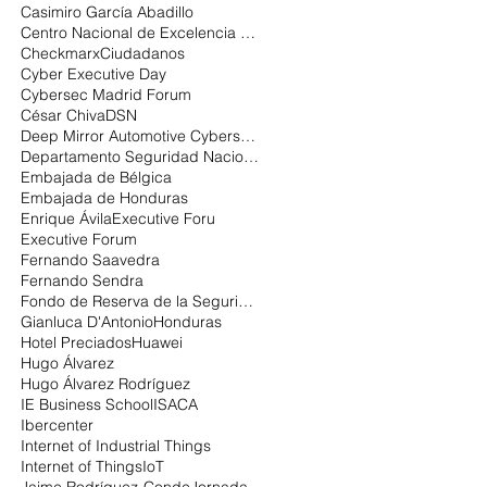
Casimiro García Abadillo
Centro Nacional de Excelencia en Ciberseguridad
Checkmarx
Ciudadanos
Cyber Executive Day
Cybersec Madrid Forum
César Chiva
DSN
Deep Mirror Automotive Cybersecurity
Departamento Seguridad Nacional
Embajada de Bélgica
Embajada de Honduras
Enrique Ávila
Executive Foru
Executive Forum
Fernando Saavedra
Fernando Sendra
Fondo de Reserva de la Seguridad Social:
Gianluca D'Antonio
Honduras
Hotel Preciados
Huawei
Hugo Álvarez
Hugo Álvarez Rodríguez
IE Business School
ISACA
Ibercenter
Internet of Industrial Things
Internet of Things
IoT