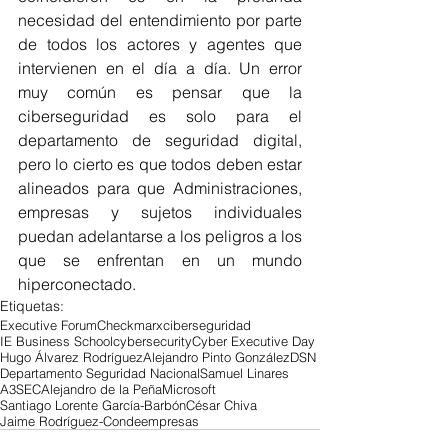
necesidad del entendimiento por parte 
de todos los actores y agentes que 
intervienen en el día a día. Un error 
muy común es pensar que la 
ciberseguridad es solo para el 
departamento de seguridad digital, 
pero lo cierto es que todos deben estar 
alineados para que Administraciones, 
empresas y sujetos individuales 
puedan adelantarse a los peligros a los 
que se enfrentan en un mundo 
hiperconectado.
Etiquetas:
Executive Forum
Checkmarx
ciberseguridad
IE Business School
cybersecurity
Cyber Executive Day
Hugo Álvarez Rodríguez
Alejandro Pinto González
DSN
Departamento Seguridad Nacional
Samuel Linares
A3SEC
Alejandro de la Peña
Microsoft
Santiago Lorente García-Barbón
César Chiva
Jaime Rodríguez-Conde
empresas