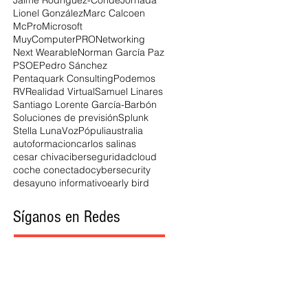
Jaime Rodríguez-Conde
Jornada
Lionel González
Marc Calcoen
McPro
Microsoft
MuyComputerPRO
Networking
Next Wearable
Norman García Paz
PSOE
Pedro Sánchez
Pentaquark Consulting
Podemos
RV
Realidad Virtual
Samuel Linares
Santiago Lorente García-Barbón
Soluciones de previsión
Splunk
Stella Luna
VozPópuli
australia
autoformacion
carlos salinas
cesar chiva
ciberseguridad
cloud
coche conectado
cybersecurity
desayuno informativo
early bird
Síganos en Redes