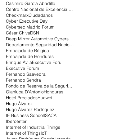
Casimiro García Abadillo
Centro Nacional de Excelencia en Ciberseguridad
Checkmarx
Ciudadanos
Cyber Executive Day
Cybersec Madrid Forum
César Chiva
DSN
Deep Mirror Automotive Cybersecurity
Departamento Seguridad Nacional
Embajada de Bélgica
Embajada de Honduras
Enrique Ávila
Executive Foru
Executive Forum
Fernando Saavedra
Fernando Sendra
Fondo de Reserva de la Seguridad Social:
Gianluca D'Antonio
Honduras
Hotel Preciados
Huawei
Hugo Álvarez
Hugo Álvarez Rodríguez
IE Business School
ISACA
Ibercenter
Internet of Industrial Things
Internet of Things
IoT