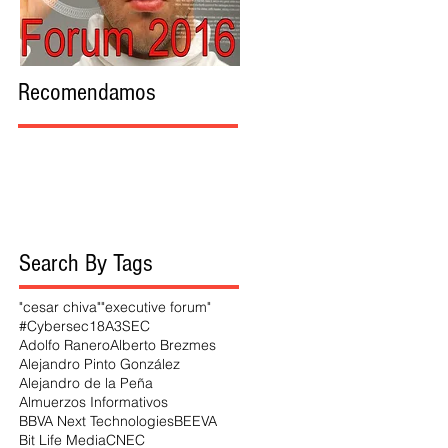
Recomendamos
Search By Tags
"cesar chiva"
"executive forum"
#Cybersec18
A3SEC
Adolfo Ranero
Alberto Brezmes
Alejandro Pinto González
Alejandro de la Peña
Almuerzos Informativos
BBVA Next Technologies
BEEVA
Bit Life Media
CNEC