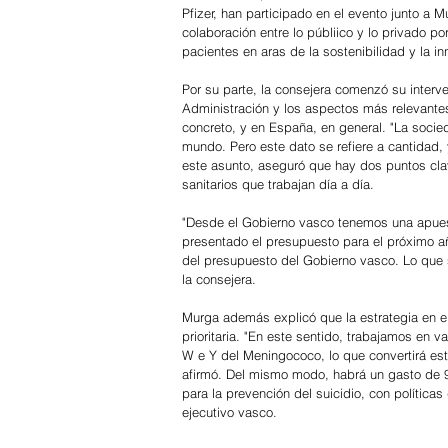
Pfizer, han participado en el evento junto a
colaboración entre lo públiico y lo privado p
pacientes en aras de la sostenibilidad y la in
Por su parte, la consejera comenzó su interv
Administración y los aspectos más relevantes
concreto, y en España, en general. "La socie
mundo. Pero este dato se refiere a cantidad,
este asunto, aseguró que hay dos puntos clav
sanitarios que trabajan día a día.
"Desde el Gobierno vasco tenemos una apuesta
presentado el presupuesto para el próximo añ
del presupuesto del Gobierno vasco. Lo que si
la consejera.
Murga además explicó que la estrategia en el
prioritaria. "En este sentido, trabajamos en v
W e Y del Meningococo, lo que convertirá es
afirmó. Del mismo modo, habrá un gasto de 93 
para la prevención del suicidio, con política
ejecutivo vasco.