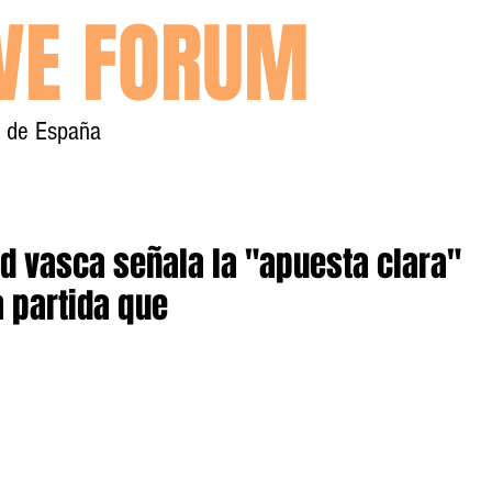
IVE FORUM
y de España
Inicio
Contacto
d vasca señala la "apuesta clara"
 partida que